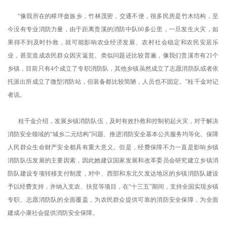
“像我所在的樟坪畲族乡，竹林茂密，交通不便，很多民房是竹木结构，至
今没有专业消防力量，由于距离贵溪的消防中队60多公里，一旦发生火灾，如
果得不到及时扑救，就可能影响农业经济发展、农村社会稳定和农民安居乐
业，甚至造成农民群众因灾返贫。类似问题还比较普遍，像我们贵溪市有21个
乡镇，目前只有4个成立了专职消防队，其他乡镇虽然成立了志愿消防队或者依
托派出所成立了微型消防站，但装备都比较简陋，人员也不固定。”桂千金对记
者说。
桂千金介绍，发展乡镇消防队伍，及时有效扑救和控制初起火灾，对于解决
消防安全领域的“城乡二元结构”问题、推进消防安全基本公共服务均等化、保障
人民群众生命财产安全都具有重大意义。但是，经费保障不力一直是影响乡镇
消防队伍发展的主要因素，因此她建议国家发展和改革委员会研究建立乡镇消
防队建设专项转移支付制度，对中、西部和东北欠发达地区的乡镇消防队建设
予以经费支持，并纳入支农、扶贫等项目，在“十三五”期间，支持全国实现乡镇
专职、志愿消防队的全面覆盖，为农民群众提供可靠的消防安全保障，为全面
建成小康社会提供消防安全保障。