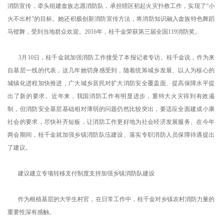
消防宣传，牵头组建畲族志愿消防队，承担辖区初起火灾扑救工作，实现了“小
火不出村”的目标。她还积极创新消防宣传方法，将消防知识融入畲族特色舞蹈
马镫舞，受到当地群众欢迎。2016年，桂千金荣获第三届全国119消防奖。
3月10日，桂千金就加强消防工作接受了本报记者专访。桂千金说，作为来
自基层一线的代表，这几年她切身感受到，随着统筹城乡发展、以人为核心的
城镇化进程加快推进，广大城乡居民对扩大消防安全覆盖面、提高保障水平提
出了新的要求。近年来，我国消防工作有明显进步，重特大火灾得到有效遏
制，但消防安全基层基础相对薄弱的问题仍然比较突出，要适应全面建成小康
社会的要求，尽快补齐短板，让消防工作更好地为社会经济发展服务。在今年
两会期间，桂千金就加强乡镇消防队伍建设、落实专职消防人员保障待遇提出
了建议。
建议建立专项转移支付制度支持加强乡镇消防队建设
作为根植基层的大学生村官，在日常工作中，桂千金对乡镇农村消防力量的
重要性深有感触。